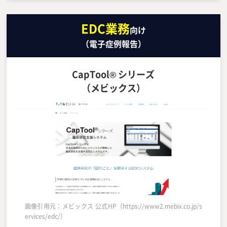
EDC業務
向け
（電子症例報告）
CapTool® シリーズ
（メビックス）
画像引用元：メビックス 公式HP（https://www2.mebix.co.jp/s
ervices/edc/）