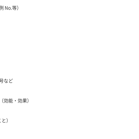
 No.等）
号など
（効能・効果）
こと）