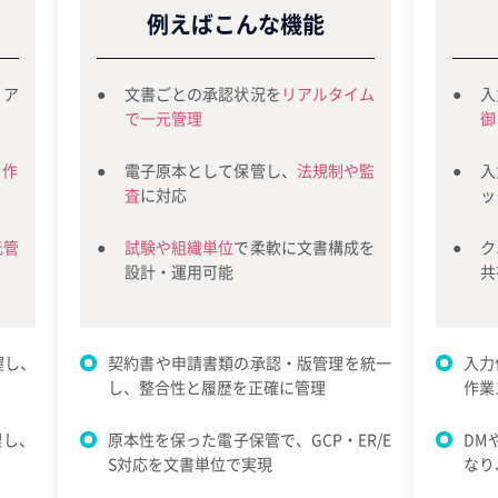
例えばこんな機能
リア
文書ごとの承認状況を
リアルタイム
入
で一元管理
御
動作
電子原本として保管し、
法規制や監
入
査
に対応
ッ
元管
試験や組織単位
で柔軟に文書構成を
ク
設計・運用可能
共
握し、
契約書や申請書類の承認・版管理を統一
入力
し、整合性と履歴を正確に管理
作業
理し、
原本性を保った電子保管で、GCP・ER/E
DM
S対応を文書単位で実現
なり