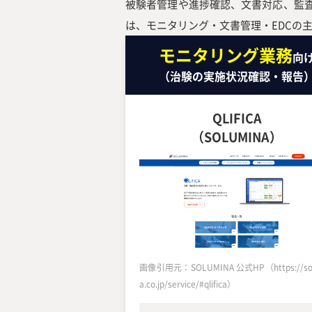
被験者管理や進捗確認、文書対応、監
は、モニタリング・文書管理・EDCの
モニタリング業務
向
（治験の実施状況確認・報告
QLIFICA
（SOLUMINA）
画像引用元：SOLUMINA 公式HP（https://sol
a.co.jp/service/#qlifica）