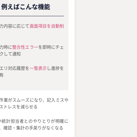
例えばこんな機能
力内容に応じて
画面項目を自動制
力時に
整合性エラー
を即時にチェ
クして通知
エリ対応履歴を
一覧表示
し進捗を
有
作業がスムーズになり、記入ミスや
ストレスを減らせる
や統計担当者とのやりとりが明確に
、確認・集計の手戻りがなくなる