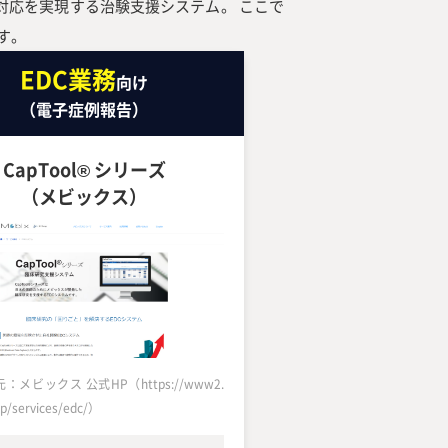
対応を実現する治験支援システム。 ここで
す。
EDC業務
向け
（電子症例報告）
CapTool® シリーズ
（メビックス）
メビックス 公式HP（https://www2.
jp/services/edc/）