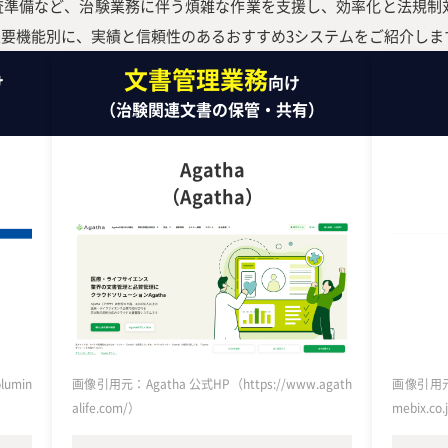
査準備など、治験業務に伴う煩雑な作業を支援し、効率化と法規制
主要機能別に、実績と信頼性のあるおすすめ3システムをご紹介しま
文書管理業務
け
向け
）
（治験関連文書の保管・共有）
Agatha
（Agatha）
umin
画像引用元：Agatha 公式HP（https://www.agath
画像引用元：
alife.com/）
mebix.co.