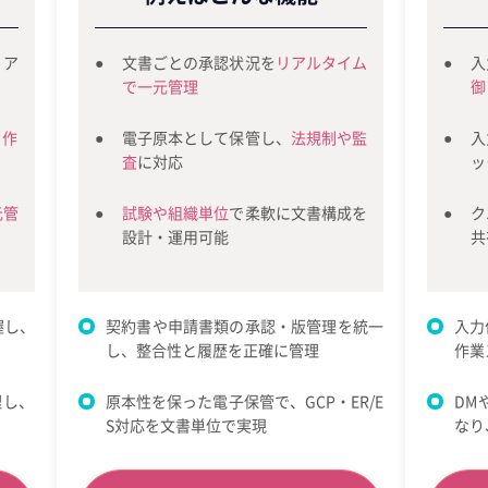
リア
文書ごとの承認状況を
リアルタイム
入
で一元管理
御
動作
電子原本として保管し、
法規制や監
入
査
に対応
ッ
元管
試験や組織単位
で柔軟に文書構成を
ク
設計・運用可能
共
握し、
契約書や申請書類の承認・版管理を統一
入力
し、整合性と履歴を正確に管理
作業
理し、
原本性を保った電子保管で、GCP・ER/E
DM
S対応を文書単位で実現
なり