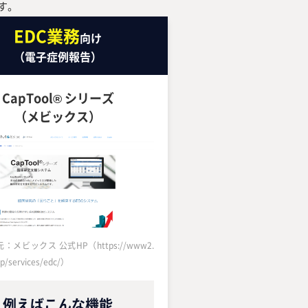
す。
EDC業務
向け
（電子症例報告）
CapTool® シリーズ
（メビックス）
メビックス 公式HP（https://www2.
jp/services/edc/）
例えばこんな機能