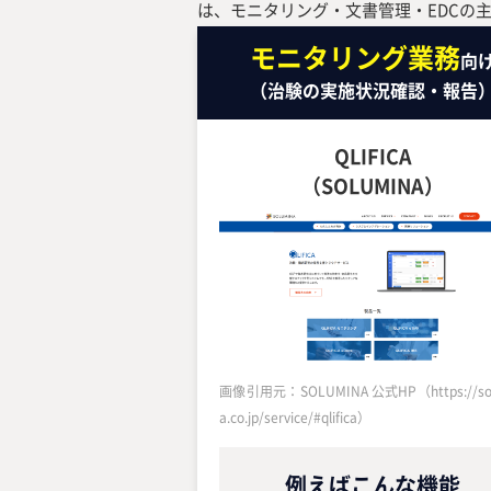
は、モニタリング・文書管理・EDCの
モニタリング業務
向
（治験の実施状況確認・報告
QLIFICA
（SOLUMINA）
画像引用元：SOLUMINA 公式HP（https://sol
a.co.jp/service/#qlifica）
例えばこんな機能