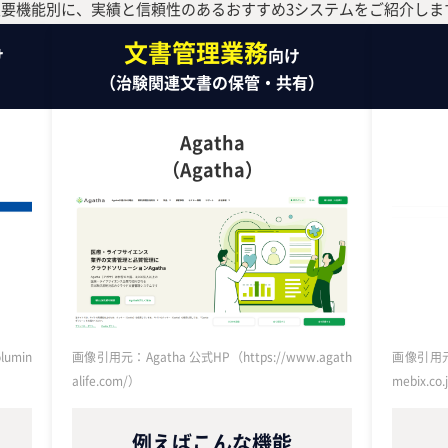
主要機能別に、実績と信頼性のあるおすすめ3システムをご紹介しま
文書管理業務
け
向け
）
（治験関連文書の保管・共有）
Agatha
（Agatha）
umin
画像引用元：Agatha 公式HP（https://www.agath
画像引用元：
alife.com/）
mebix.co.
例えばこんな機能