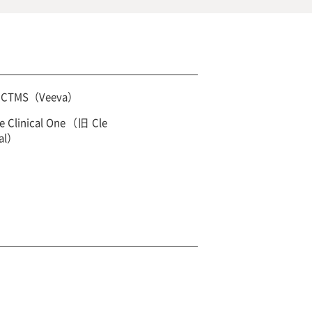
t CTMS（Veeva）
le Clinical One（旧 Cle
ial）