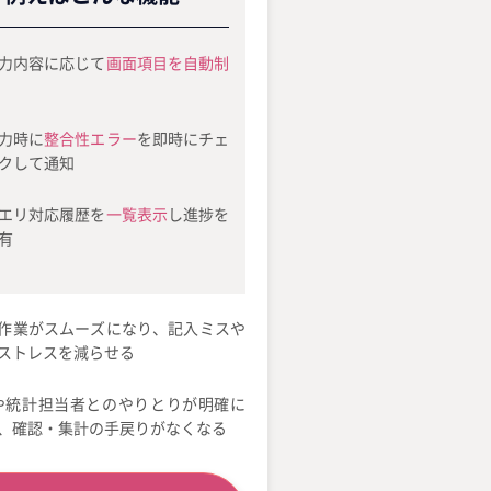
力内容に応じて
画面項目を自動制
力時に
整合性エラー
を即時にチェ
クして通知
エリ対応履歴を
一覧表示
し進捗を
有
作業がスムーズになり、記入ミスや
ストレスを減らせる
や統計担当者とのやりとりが明確に
、確認・集計の手戻りがなくなる