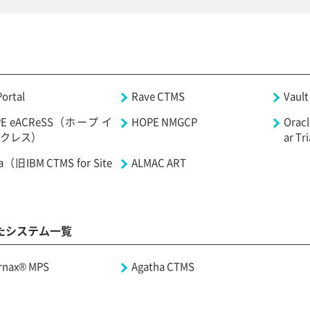
ortal
Rave CTMS
Vaul
PE eACReSS（ホープ イ
HOPE NMGCP
Orac
クレス）
ar Tr
ta（旧IBM CTMS for Site
ALMAC ART
たシステム一覧
ernax® MPS
Agatha CTMS