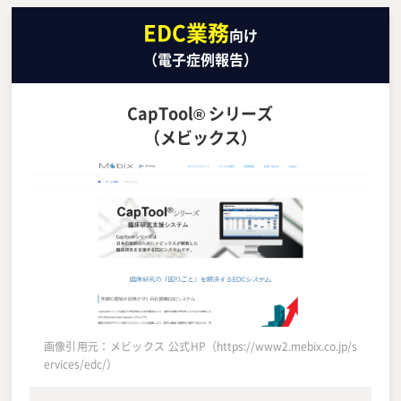
EDC業務
向け
（電子症例報告）
CapTool® シリーズ
（メビックス）
画像引用元：メビックス 公式HP（https://www2.mebix.co.jp/s
ervices/edc/）