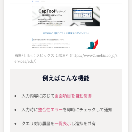
画像引用元：メビックス 公式HP（https://www2.mebix.co.jp/s
ervices/edc/）
例えばこんな機能
入力内容に応じて
画面項目を自動制御
入力時に
整合性エラー
を即時にチェックして通知
クエリ対応履歴を
一覧表示
し進捗を共有