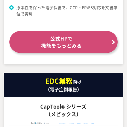
原本性を保った電子保管で、GCP・ER/ES対応を文書単
位で実現
公式HPで
機能をもっとみる
EDC業務
向け
（電子症例報告）
CapTool® シリーズ
（メビックス）